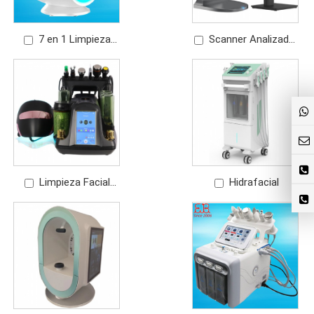
7 en 1 Limpieza
Scanner Analizador
Facial+Micro
De Piel
Dermoabrasión+Analizador
de Piel
Limpieza Facial
Hidrafacial
Microdermoabrasión
Hidrafacial