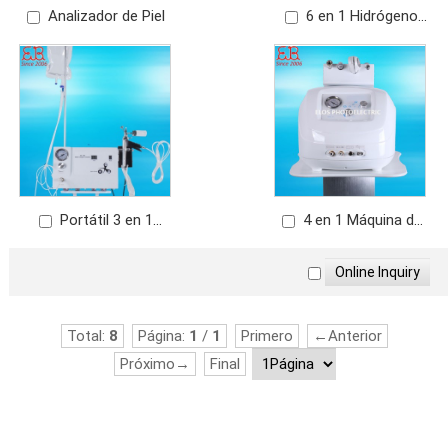
Analizador de Piel
6 en 1 Hidrógeno
Dermoabrasión+descama
de pile+RF Facial
Portátil 3 en 1
4 en 1 Máquina de
Máquina de Oxígeno
Microdermoabrasión+Oxí
Jet Peel Facial
Facial
Total:
8
Página:
1
/
1
Primero
←Anterior
Próximo→
Final