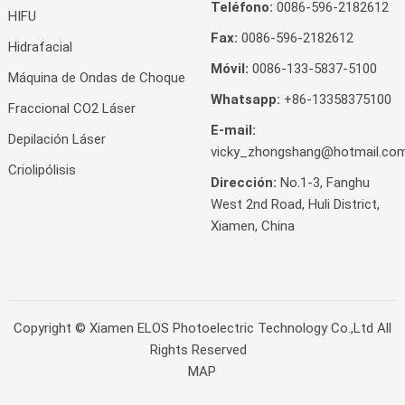
Teléfono:
0086-596-2182612
HIFU
Fax:
0086-596-2182612
Hidrafacial
Móvil:
0086-133-5837-5100
Máquina de Ondas de Choque
Whatsapp:
+86-13358375100
Fraccional CO2 Láser
E-mail:
Depilación Láser
vicky_zhongshang@hotmail.co
Criolipólisis
Dirección:
No.1-3, Fanghu
West 2nd Road, Huli District,
Xiamen, China
Copyright ©
Xiamen ELOS Photoelectric Technology Co.,Ltd
All
Rights Reserved
MAP