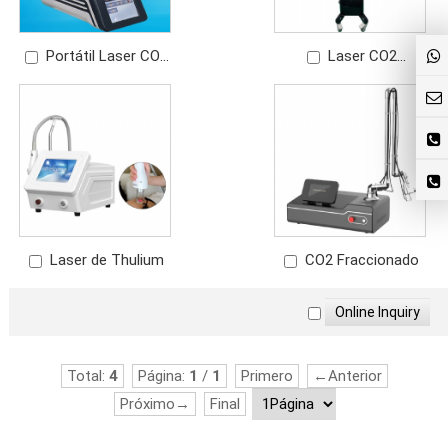
Portátil Laser CO2
Laser CO2
Fraccionado para
Fraccionado Eliminar
Eliminar
Manchas Eliminar
Cicatrices,Estrías,Manchas,Pecas,Queloides
Pecas Quitar Estrias
Laser de Thulium
CO2 Fraccionado
Total:
4
Página:
1
/
1
Primero
←Anterior
Próximo→
Final