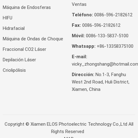
Ventas
Máquina de Endosferas
Teléfono:
0086-596-2182612
HIFU
Fax:
0086-596-2182612
Hidrafacial
Móvil:
0086-133-5837-5100
Máquina de Ondas de Choque
Whatsapp:
+86-13358375100
Fraccional CO2 Láser
E-mail:
Depilación Láser
vicky_zhongshang@hotmail.co
Criolipólisis
Dirección:
No.1-3, Fanghu
West 2nd Road, Huli District,
Xiamen, China
Copyright ©
Xiamen ELOS Photoelectric Technology Co.,Ltd
All
Rights Reserved