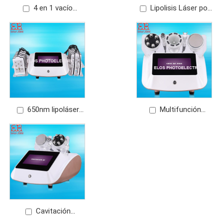
4 en 1 vacío
Lipolisis Láser por
radiofrecuencia
reducción de grasa
(vacuum
corporal+brazo+facial)+40Khz
Cavitación
650nm lipoláser
Multifunción
adelgazar
Radiofrecuencia+Cavitaci
BIO
Cavitación