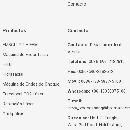
Contacto
Productos
Contacto
EMSCULPT HIFEM
Contacto:
Departamento de
Ventas
Máquina de Endosferas
Teléfono:
0086-596-2182612
HIFU
Fax:
0086-596-2182612
Hidrafacial
Móvil:
0086-133-5837-5100
Máquina de Ondas de Choque
Whatsapp:
+86-13358375100
Fraccional CO2 Láser
E-mail:
Depilación Láser
vicky_zhongshang@hotmail.co
Criolipólisis
Dirección:
No.1-3, Fanghu
West 2nd Road, Huli District,