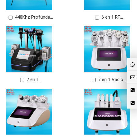
448Khz Profunda
6 en 1 RF
RET Radiofrecuencia
Cavitacion Lipolaser
facial+corporal
7 en 1
7 en 1 Vacío
Radiofrecuencia
Radiofrecuencia+
Cavitacion Lipolaser
Cavitación+RF
corporal+RF brazo+RF
facial