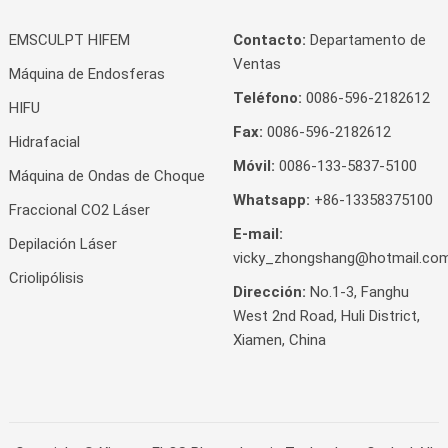
EMSCULPT HIFEM
Contacto:
Departamento de
Ventas
Máquina de Endosferas
Teléfono:
0086-596-2182612
HIFU
Fax:
0086-596-2182612
Hidrafacial
Móvil:
0086-133-5837-5100
Máquina de Ondas de Choque
Whatsapp:
+86-13358375100
Fraccional CO2 Láser
E-mail:
Depilación Láser
vicky_zhongshang@hotmail.co
Criolipólisis
Dirección:
No.1-3, Fanghu
West 2nd Road, Huli District,
Xiamen, China