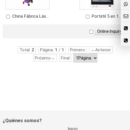
China Fábrica Láser
Portátil 5 en 1
de Diodo para el
Máquina Tratamiento
Crecimiento del Pelo
para el Crecimiento del
con Análisis del Cuero
Cabello
Cabelludo
Total:
2
Página:
1
/
1
Primero
←Anterior
Próximo→
Final
¿Quiénes somos?
Inicio