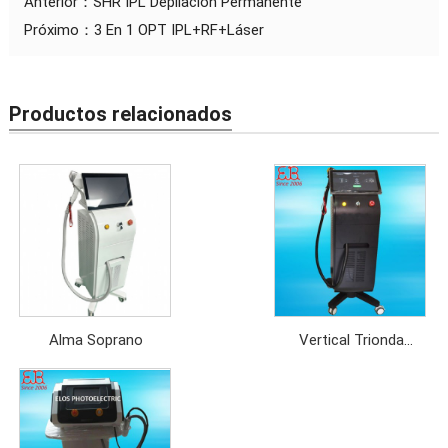
Anterior：
SHR IPL Depilación Permanente
Próximo：
3 En 1 OPT IPL+RF+Láser
Productos relacionados
Alma Soprano
Vertical Trionda
808nm+755nm+1064nm
Diodo Depilación Láser