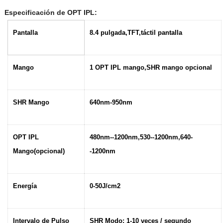
Especificación de OPT IPL
:
Pantalla
8.4 pulgada,TFT,táctil pantalla
Mango
1 OPT IPL mango,SHR mango opcional
SHR Mango
640nm-950nm
OPT IPL
480nm--1200nm,530--1200nm,640-
Mango(opcional)
-1200nm
E
nergía
0-50J/cm2
Intervalo de Pulso
SHR Mod
o
: 1-10
veces / segundo